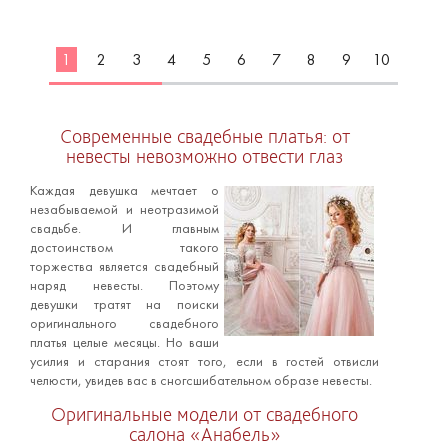
1
2
3
4
5
6
7
8
9
10
Современные свадебные платья: от
невесты невозможно отвести глаз
Каждая девушка мечтает о
незабываемой и неотразимой
свадьбе. И главным
достоинством такого
торжества является свадебный
наряд невесты. Поэтому
девушки тратят на поиски
оригинального свадебного
платья целые месяцы. Но ваши
усилия и старания стоят того, если в гостей отвисли
челюсти, увидев вас в сногсшибательном образе невесты.
Оригинальные модели от свадебного
салона «Анабель»