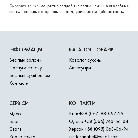
Смотрите также:
закрытые свадебные платья
,
зимние свадебные
платья
,
стильные свадебные платья
,
длинные свадебные платья
ІНФОРМАЦІЯ
КАТАЛОГ ТОВАРІВ
Весільні салони
Каталог суконь
Послуги салону
Аксесуари
Весільні сукні оптом
Контакти
СЕРВІСИ
КОНТАКТИ
Відео
Київ
+38 (067) 880-97-26
Блог
Одеса
+38 (066) 745-66-04
Статті
Херсон
+38 (095) 068-06-94
Карта сайту
testforanabel@gmail.com