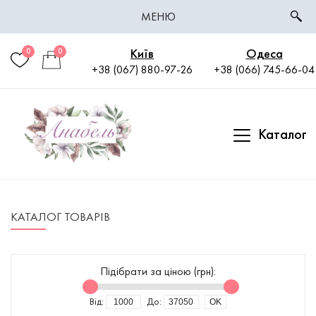
МЕНЮ
Київ
Одеса
0
0
+38 (067) 880-97-26
+38 (066) 745-66-04
Каталог
КАТАЛОГ ТОВАРІВ
Підібрати за ціною
(грн):
Від:
До: