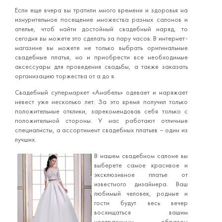
Если еще вчера вы тратили много времени и здоровья на
изнурительное посещение множества разных салонов и
ателье, чтоб найти достойный свадебный наряд, то
сегодня вы можете это сделать за пару часов. В интернет-
магазине вы можете не только выбрать оригинальные
свадебные платья, но и приобрести все необходимые
аксессуары для проведения свадьбы, а также заказать
организацию торжества от а до я.
Свадебный супермаркет «Анабель» одевает и наряжает
невест уже несколько лет. За это время получил только
положительные отклики, зарекомендовав себя только с
положительной стороны. У нас работают отличные
специалисты, а ассортимент свадебных платьев – один из
лучших.
В нашем свадебном салоне вы
выберете самое красивое и
эксклюзивное платье от
известного дизайнера. Ваш
любимый человек, родные и
гости будут весь вечер
восхищаться вашим
неотразимым образом