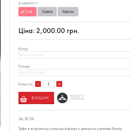
В наявності:
Київ
Одеса
Херсон
Ціна:
2,000.00 грн.
Колір:
Розмір:
Кількість:
ВІДКЛАСТИ
В КОШИК
У ВИБРАНЕ
36,37,39
Туфлі в яскравому синьому відтінку з декором у вигляді банту,