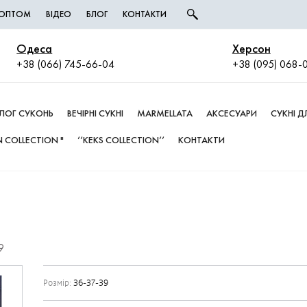
І ОПТОМ
ВІДЕО
БЛОГ
КОНТАКТИ
Одеса
Херсон
+38 (066) 745-66-04
+38 (095) 068-
ЛОГ СУКОНЬ
ВЕЧІРНІ СУКНІ
MARMELLATA
АКСЕСУАРИ
СУКНІ 
 COLLECTION "
’’KEKS COLLECTION’’
КОНТАКТИ
9
Розмір:
36-37-39