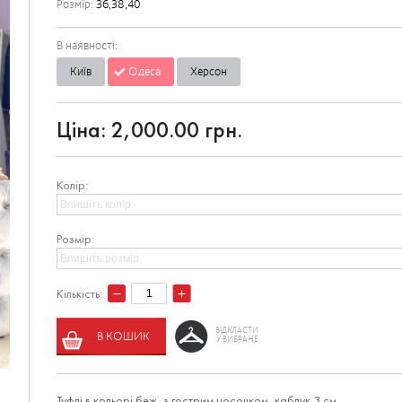
Розмір:
36,38,40
В наявності:
Київ
Одеса
Херсон
Ціна:
2,000.00 грн.
Колір:
Розмір:
Кількість:
ВІДКЛАСТИ
В КОШИК
У ВИБРАНЕ
Туфлі в кольорі беж, з гострим носочком, каблук 3 см