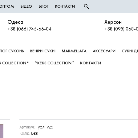
І ОПТОМ
ВІДЕО
БЛОГ
КОНТАКТИ
Одеса
Херсон
+38 (066) 745-66-04
+38 (095) 068-
ЛОГ СУКОНЬ
ВЕЧІРНІ СУКНІ
MARMELLATA
АКСЕСУАРИ
СУКНІ 
 COLLECTION "
’’KEKS COLLECTION’’
КОНТАКТИ
Артикул:
Туфлі V25
Колір:
Беж