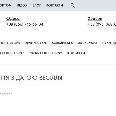
І ОПТОМ
ВІДЕО
БЛОГ
КОНТАКТИ
Одеса
Херсон
+38 (066) 745-66-04
+38 (095) 068-
ЛОГ СУКОНЬ
ВЕЧІРНІ СУКНІ
MARMELLATA
АКСЕСУАРИ
СУКНІ 
 COLLECTION "
’’KEKS COLLECTION’’
КОНТАКТИ
ТТЯ З ДАТОЮ ВЕСІЛЛЯ
весілля