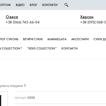
І ОПТОМ
ВІДЕО
БЛОГ
КОНТАКТИ
Одеса
Херсон
+38 (066) 745-66-04
+38 (095) 068-
ЛОГ СУКОНЬ
ВЕЧІРНІ СУКНІ
MARMELLATA
АКСЕСУАРИ
СУКНІ 
 COLLECTION "
’’KEKS COLLECTION’’
КОНТАКТИ
улька надувна 9
Артикул:
0009