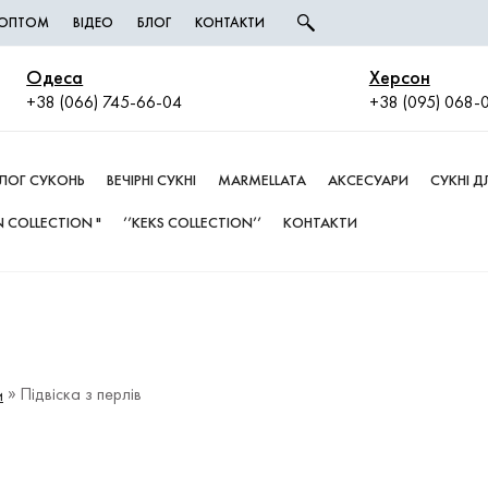
І ОПТОМ
ВІДЕО
БЛОГ
КОНТАКТИ
Одеса
Херсон
+38 (066) 745-66-04
+38 (095) 068-
ЛОГ СУКОНЬ
ВЕЧІРНІ СУКНІ
MARMELLATA
АКСЕСУАРИ
СУКНІ 
 COLLECTION "
’’KEKS COLLECTION’’
КОНТАКТИ
Підвіска з перлів
и