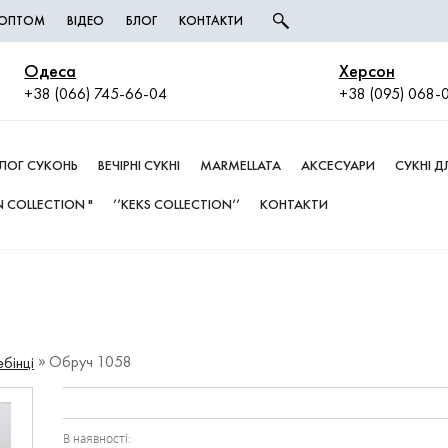
І ОПТОМ
ВІДЕО
БЛОГ
КОНТАКТИ
Одеса
Херсон
+38 (066) 745-66-04
+38 (095) 068-
ЛОГ СУКОНЬ
ВЕЧІРНІ СУКНІ
MARMELLATA
АКСЕСУАРИ
СУКНІ 
 COLLECTION "
’’KEKS COLLECTION’’
КОНТАКТИ
Обруч 1058
ебінці
В наявності: